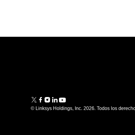
Linksys
Soporte
Contáctenos
Información técnica
Linksys
Preguntas frecuentes
Prensa
© Linksys Holdings, Inc.
2026
. Todos los derech
Esclavitud Moderna
Cumplimiento del PSTI