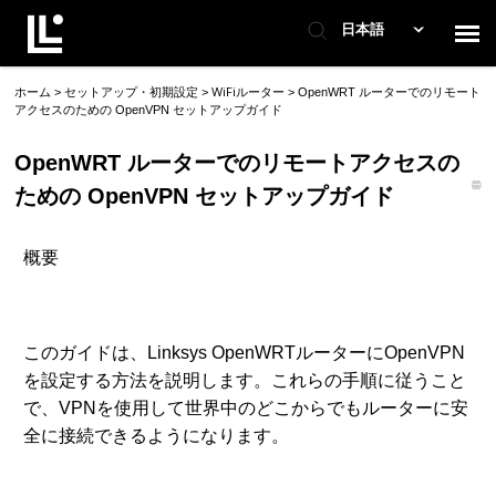
日本語
ホーム
セットアップ・初期設定
WiFiルーター
>
>
>
OpenWRT ルーターでのリモート
製品紹介
アクセスのための OpenVPN セットアップガイド
OpenWRT ルーターでのリモートアクセスの
お問い合わせ
ための OpenVPN セットアップガイド
ホーム
概要
ログイン
このガイドは、Linksys OpenWRTルーターにOpenVPN
を設定する方法を説明します。これらの手順に従うこと
で、VPNを使用して世界中のどこからでもルーターに安
全に接続できるようになります。