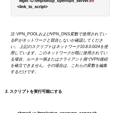
wget
-O
 /
tmp
/
setup_openvpn_server
.sh
<
link_to_script
> 
注:
VPN_POOL
および
VPN_DNS
変数で使用されてい
るIPがネットワークと競合しないか確認してくださ
い。
上記のスクリプトはネットワーク10.8.0.0/24を使
用しています。このネットワークが既に使用されてい
る場合、ルーター側またはクライアント側でVPN接続
を確立できません。その場合は、これらの変数を編集
するだけです。
2. スクリプトを実行可能にする